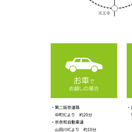
・第二阪奈道路
・
中町ICより 約20分
学
・京奈和自動車道
山田川ICより 約10分