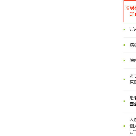
現
詳
ご
病
院
お
原
患
面
入
個
ご