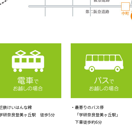
近鉄けいはんな線
・最寄りのバス停
研奈良登美ヶ丘駅 徒歩5分
「学研奈良登美ヶ丘駅」
下車徒歩約6分